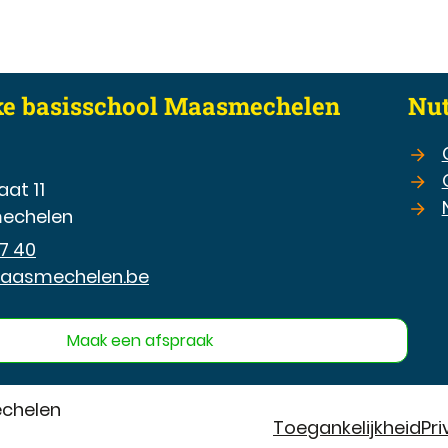
peningsuren
ke basisschool Maasmechelen
Nut
aat 11
echelen
7 40
aasmechelen.be
Maak een afspraak
echelen
Toegankelijkheid
Pr