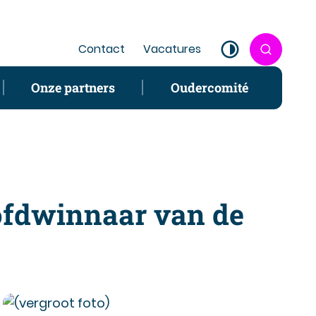
Contact
Vacatures
Zoek tone
Hoog contrast
Onze partners
Oudercomité
oofdwinnaar van de