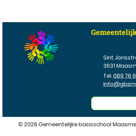
Contact & o
Gemeentelij
Adres
Sint Jorisstr
,
3631
Maasm
089 76 9
E-mail
info
@
gbsm
© 2026
Gemeentelijke basisschool Maasm