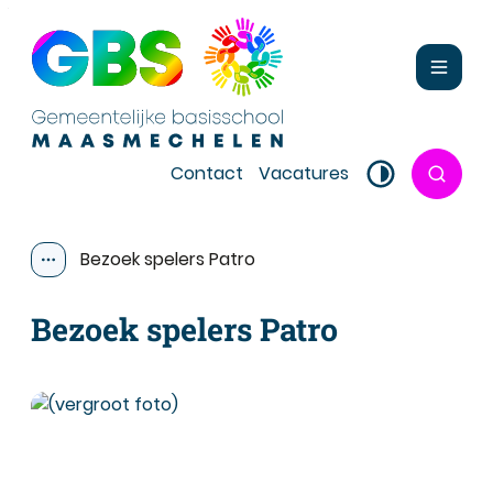
Naar inhoud
Gemeentelijke basisschool Maasmechelen
Menu
Contact
Vacatures
Zoek to
Hoog contras
Bezoek spelers Patro
Toon alle broodkruimel items
Bezoek spelers Patro