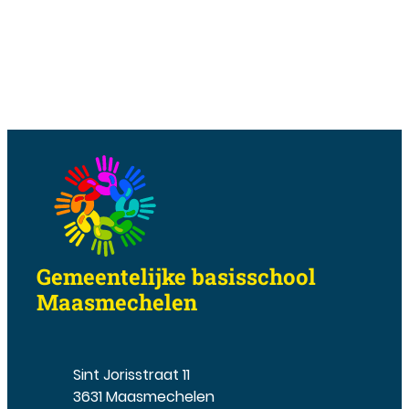
Contact & openingsuren
Gemeentelijke basisschool
Maasmechelen
Adres
Sint Jorisstraat 11
,
3631
Maasmechelen