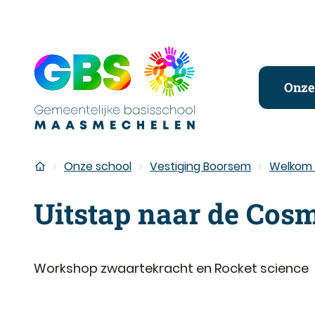
Naar inhoud
Gemeentelijke basisschool Maasmechelen
Onze
Startpagina
Onze school
Vestiging Boorsem
Welkom i
Uitstap naar de Co
Workshop zwaartekracht en Rocket science