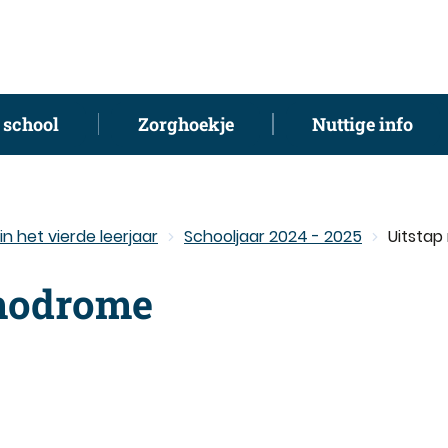
 school
Zorghoekje
Nuttige info
n het vierde leerjaar
Schooljaar 2024 - 2025
Uitsta
smodrome