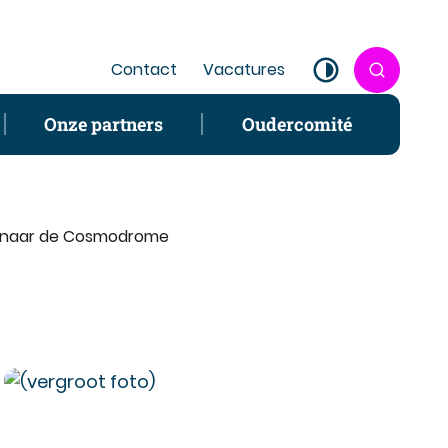
Contact
Vacatures
Zoek tone
Hoog contrast
Onze partners
Oudercomité
p naar de Cosmodrome