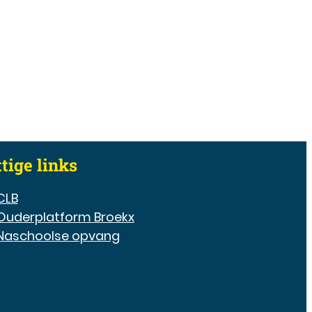
tige links
CLB
Ouderplatform Broekx
Naschoolse opvang