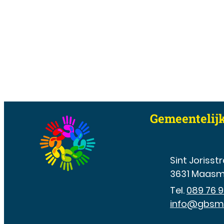
Contact & o
Gemeentelij
Adres
Sint Jorisstr
,
3631
Maasm
089 76 9
E-mail
info
@
gbsm